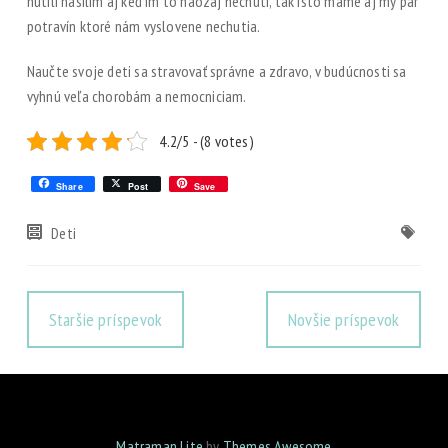
nútili násilím aj keď im to naozaj nechutí, tak isto máme aj my pár
potravín ktoré nám vyslovene nechutia.
Naučte svoje deti sa stravovať správne a zdravo, v budúcnosti sa
vyhnú veľa chorobám a nemocniciam.
4.2/5 - (8 votes)
Share
Post
Save
Deti
Staršie príspevok
Novšie príspevok
Matraman Lite
by
Themes Awesome