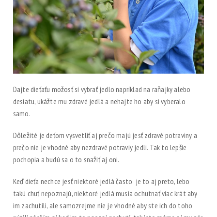
Dajte dieťaťu možosť si vybrať jedlo napríklad na raňajky alebo
desiatu, ukážte mu zdravé jedlá a nehajte ho aby si vyberalo
samo.
Dôležité je deťom vysvetliť aj prečo majú jesť zdravé potraviny a
prečo nie je vhodné aby nezdravé potraviy jedli. Tak to lepšie
pochopia a budú sa o to snažiť aj oni.
Keď dieťa nechce jesť niektoré jedlá často
je to aj preto, lebo
takú chuť nepoznajú, niektoré jedlá musia ochutnať viac krát aby
im zachutili, ale samozrejme nie je vhodné aby ste ich do toho