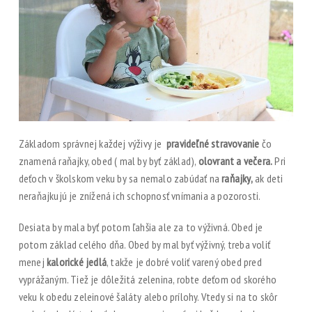
Základom správnej každej výživy je
pravideľné stravovanie
čo
znamená raňajky, obed ( mal by byť základ),
olovrant a večera.
Pri
deťoch v školskom veku by sa nemalo zabúdať na
raňajky,
ak deti
neraňajkujú je znížená ich schopnosť vnímania a pozorosti.
Desiata by mala byť potom ľahšia ale za to výživná. Obed je
potom základ celého dňa. Obed by mal byť výživný, treba voliť
menej
kalorické jedlá
, takže je dobré voliť varený obed pred
vyprážaným. Tiež je dôležitá zelenina, robte deťom od skorého
veku k obedu zeleinové šaláty alebo prílohy. Vtedy si na to skôr