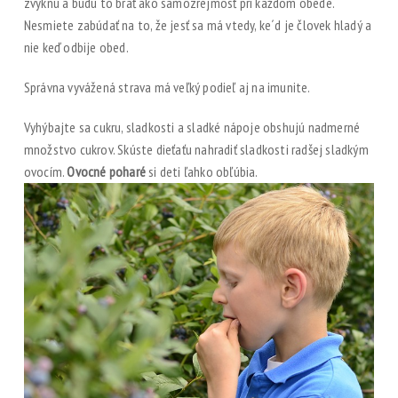
zvyknú a budú to brať ako samozrejmosť pri každom obede.
Nesmiete zabúdať na to, že jesť sa má vtedy, ke´d je človek hladý a
nie keď odbije obed.
Správna vyvážená strava má veľký podieľ aj na imunite.
Vyhýbajte sa cukru, sladkosti a sladké nápoje obshujú nadmerné
množstvo cukrov. Skúste dieťaťu nahradiť sladkosti radšej sladkým
ovocím.
Ovocné poharé
si deti ľahko obľúbia.