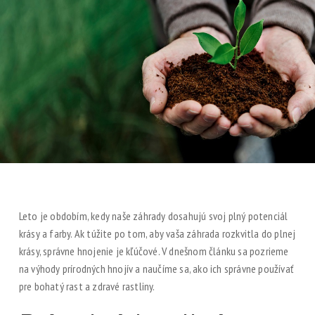
Leto je obdobím, kedy naše záhrady dosahujú svoj plný potenciál
krásy a farby. Ak túžite po tom, aby vaša záhrada rozkvitla do plnej
krásy, správne hnojenie je kľúčové. V dnešnom článku sa pozrieme
na výhody prírodných hnojív a naučíme sa, ako ich správne používať
pre bohatý rast a zdravé rastliny.