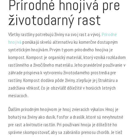
Prírodné hnojivá pre
životodarný rast
Všetky rastliny potrebujú živiny na svoj rast a vývoj.
Prírodné
hnojivá
ponúkajú skvelú alternatívu ku komerčne dostupným
syntetickým hnojivám. Prvým typom prírodného hnojiva je
kompost. Kompost je organický materiál, ktorý vzniká rozkladom
rastlinného a živočíšneho materiálu. Jeho pravidelné používanie v
záhrade prispieva k vytvoreniu životodarného prostredia pre
rastliny. Kompost dodáva pôde živiny, zlepšuje jej štruktúru a
zadržiava vlhkosť, čo je obzvlášť dôležité v horúcich letných
mesiacoch.
Ďalším prírodným hnojivom je hnoj zvieracích výkalov. Hnoj je
bohatý na živiny ako dusík, fosfor a draslík, ktoré sú nevyhnutné
pre rast a kvitnutie rastlín. Pri používaní hnoja je dôležité ho
správne skompostovať, aby sa zabránilo prenosu chorôb. Je tiež