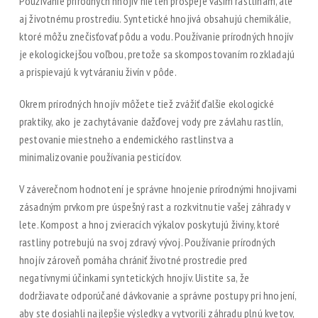
Používanie prírodných hnojív nie len prospeje vašim rastlinám, ale
aj životnému prostrediu. Syntetické hnojivá obsahujú chemikálie,
ktoré môžu znečisťovať pôdu a vodu. Používanie prírodných hnojív
je ekologickejšou voľbou, pretože sa skompostovaním rozkladajú
a prispievajú k vytváraniu živín v pôde.
Okrem prírodných hnojív môžete tiež zvážiť ďalšie ekologické
praktiky, ako je zachytávanie dažďovej vody pre závlahu rastlín,
pestovanie miestneho a endemického rastlinstva a
minimalizovanie používania pesticídov.
V záverečnom hodnotení je správne hnojenie prírodnými hnojivami
zásadným prvkom pre úspešný rast a rozkvitnutie vašej záhrady v
lete. Kompost a hnoj zvieracích výkalov poskytujú živiny, ktoré
rastliny potrebujú na svoj zdravý vývoj. Používanie prírodných
hnojív zároveň pomáha chrániť životné prostredie pred
negatívnymi účinkami syntetických hnojív. Uistite sa, že
dodržiavate odporúčané dávkovanie a správne postupy pri hnojení,
aby ste dosiahli najlepšie výsledky a vytvorili záhradu plnú kvetov,