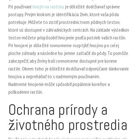
Pri používaní
hnojív na rastliny
je dôležité dodržiavať správne
postupy. Prvým krokom je identifikácia živín, ktoré vaša pôda
potrebuje. Môžete to zistiť prostredníctvom pôdnych testov,
ktoré sú dostupné v záhradníckych centrách. Na základe výsledkov
testov môžete prispôsobiť hnojenie podľa potrieb vašich rastlín.
Pri hnojení je dôležité rovnomerne rozptýliť hnojivo po celej
ploche záhrady a následne ho jemne zatlačiť do pôdy. To pomôže
zabezpečiť, aby živiny boli rovnomerne dostupné pre korene
rastlín. Okrem toho je dôležité dodržiavať odporúčané dávkovanie
hnojiva a nepreháňať to s nadmerným používaním.
Nadmerné hnojenie môže spôsobiť popálenie koreňov a
poškodenie rastlín.
Ochrana prírody a
životného prostredia