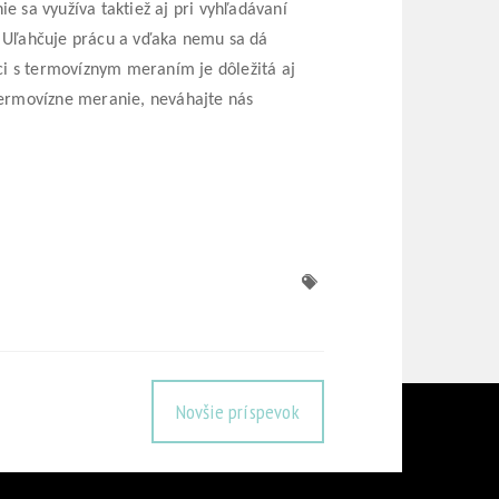
sa využíva taktiež aj pri vyhľadávaní
 Uľahčuje prácu a vďaka nemu sa dá
ci s termovíznym meraním je dôležitá aj
 termovízne meranie, neváhajte nás
Novšie príspevok