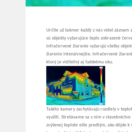
Určite už takmer každý z nás videl záznam z
sú objekty vyžarujúce teplo zobrazené čer
infračervené žiarenie vyžarujú všetky objek
žiarenie intenzívnejšie. Infračervené žiare
ktorý je viditeľný aj ľudskému oku.
Takéto kamery zachytávajú rozdiely v teplot
využití. Stretávame sa s ním v stavebníctv
zvýšenej teplote ešte predtým, ako dôjde k 