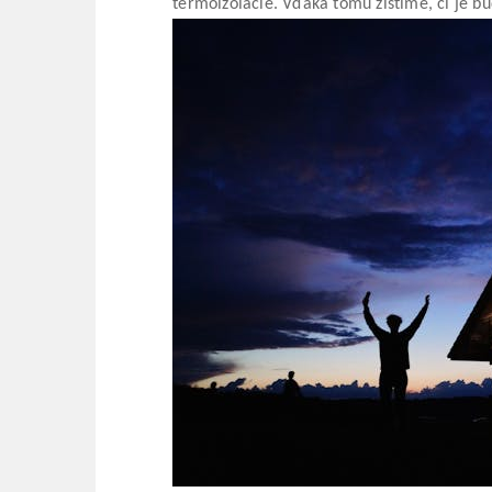
termoizolácie. Vďaka tomu zistíme, či je b