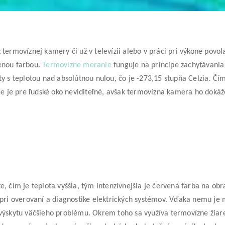
 termovíznej kamery či už v televízii alebo v práci pri výkone povo
venou farbou.
Termovízne meranie
funguje na princípe zachytávania
ty s teplotou nad absolútnou nulou, čo je -273,15 stupňa Celzia. Čím
nie je pre ľudské oko neviditeľné, avšak termovízna kamera ho dokáž
e, čím je teplota vyššia, tým intenzívnejšia je červená farba na ob
e pri overovaní a diagnostike elektrických systémov. Vďaka nemu je
výskytu väčšieho problému. Okrem toho sa využíva termovízne žiareni