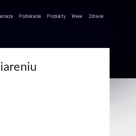
eniaze
Podnikanie
Produkty
Www
Zdravie
iareniu