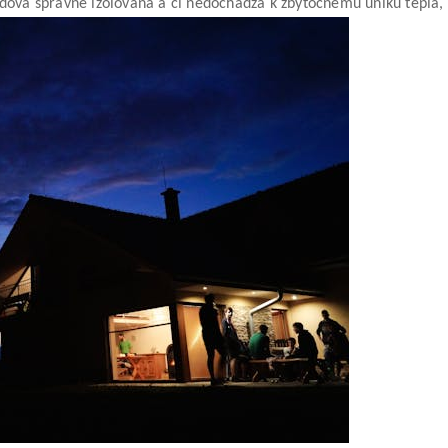
udova správne izolovaná a či nedochádza k zbytočnému úniku tepla, 