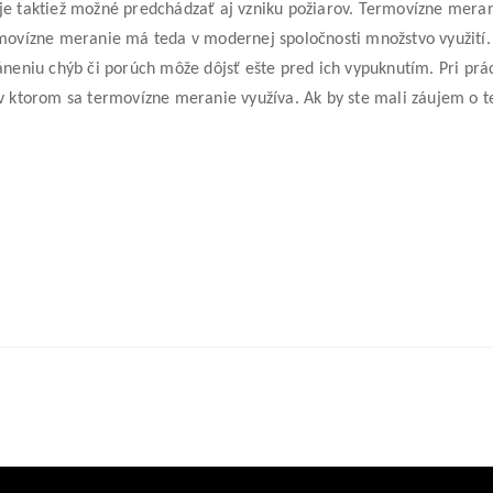
taktiež možné predchádzať aj vzniku požiarov. Termovízne meranie 
movízne meranie má teda v modernej spoločnosti množstvo využití.
eniu chýb či porúch môže dôjsť ešte pred ich vypuknutím. Pri prá
, v ktorom sa termovízne meranie využíva. Ak by ste mali záujem o