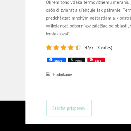
Okrem toho vďaka termovíznemu meraniu je 
osôb či zvierat a uľahčuje tak pátranie.
Ter
predchádzať mnohým nešťastiam a k odstrán
vyškolenosť odborníkov záležiac od oblasti
kontaktovať.
4.5/5 - (8 votes)
Share
Post
Save
Podnikanie
Staršie príspevok