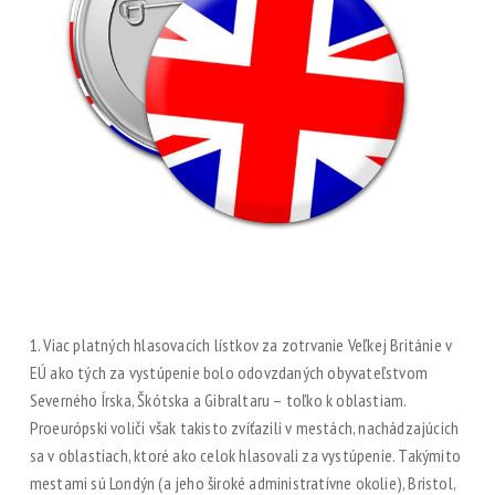
1. Viac platných hlasovacích lístkov za zotrvanie Veľkej Británie v
EÚ ako tých za vystúpenie bolo odovzdaných obyvateľstvom
Severného Írska, Škótska a Gibraltaru – toľko k oblastiam.
Proeurópski voliči však takisto zvíťazili v mestách, nachádzajúcich
sa v oblastiach, ktoré ako celok hlasovali za vystúpenie. Takýmito
mestami sú Londýn (a jeho široké administratívne okolie), Bristol,