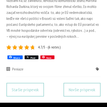
väzbami na, už zaniknutú,
Revolučnú komunistickú stranu
, Martina
Richarda Durkina, ktorý vo svojom filme zhrnul všetko, čo mohlo
zaujať nerozhodnutého voliča: to, ako je EÚ nedemokratická,
keďže nie všetci politici v Bruseli sú volení ľuďmi tak, ako napr.
poslanci Európskeho parlamentu; to, ako vstup do EÚ porantal vo
VB mnohé hospodárske odvetvia (odevníctvo, rybolov…) a pod.,
– vývoj na európskej pevnine v posledných rokoch…
4.7/5 - (6 votes)
Share
Post
Save
Peniaze
Staršie príspevok
Novšie príspevok