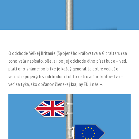
O odchode Veľkej Británie (Spojeného kráľovstva a Gibraltaru) sa
toho veľa napísalo, píše, a i po jej odchode dlho písať bude – veď,
platí ono známe: po bitke je každý generál. Je dobré vedieť o
veciach spojených s odchodom tohto ostrovného kráľovstva –
veď sa týka, ako občanov členskej krajiny EÚ, i nás –.