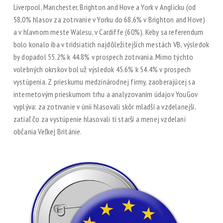
Liverpool, Manchester, Brighton and Hove a York v Anglicku (od
58,0% hlasov za zotrvanie v Yorku do 68,6% v Brighton and Hove)
a v hlavnom meste Walesu, v Cardiffe (60%). Keby sa referendum
bolo konalo iba v tridsiatich najdôležitejších mestách VB, výsledok
by dopadol 55.2% k 44.8% v prospech zotrvania. Mimo týchto
volebných okrskov bol už výsledok 45.6% k 54.4% v prospech
vystúpenia. Z prieskumu medzinárodnej firmy, zaoberajúcej sa
internetovým prieskumom trhu a analyzovaním údajov YouGov
vyplýva: za zotrvanie v únii hlasovali skôr mladší a vzdelanejší,
zatiaľ čo za vystúpenie hlasovali tí starší a menej vzdelaní
občania Veľkej Británie.