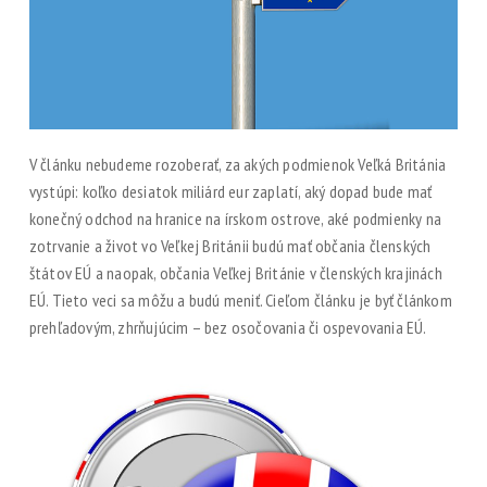
V článku nebudeme rozoberať, za akých podmienok Veľká Británia
vystúpi: koľko desiatok miliárd eur zaplatí, aký dopad bude mať
konečný odchod na hranice na írskom ostrove, aké podmienky na
zotrvanie a život vo Veľkej Británii budú mať občania členských
štátov EÚ a naopak, občania Veľkej Británie v členských krajinách
EÚ. Tieto veci sa môžu a budú meniť. Cieľom článku je byť článkom
prehľadovým, zhrňujúcim – bez osočovania či ospevovania EÚ.