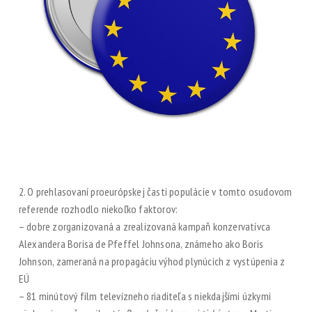
2. O prehlasovaní proeurópskej časti populácie v tomto osudovom
referende rozhodlo niekoľko faktorov:
– dobre zorganizovaná a zrealizovaná kampaň konzervatívca
Alexandera Borisa de Pfeffel Johnsona, známeho ako Boris
Johnson, zameraná na propagáciu výhod plynúcich z vystúpenia z
EÚ
– 81 minútový film televízneho riaditeľa s niekdajšími úzkymi