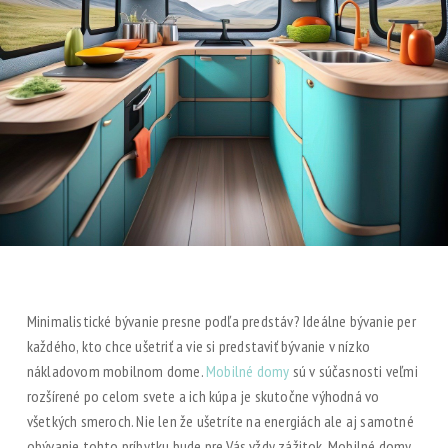
Minimalistické bývanie presne podľa predstáv? Ideálne bývanie per
každého, kto chce ušetriť a vie si predstaviť bývanie v nízko
nákladovom mobilnom dome.
Mobilné domy
sú v súčasnosti veľmi
rozšírené po celom svete a ich kúpa je skutočne výhodná vo
všetkých smeroch. Nie len že ušetríte na energiách ale aj samotné
obývanie tohto príbytku bude pre Vás vždy zážitok. Mobilné domy