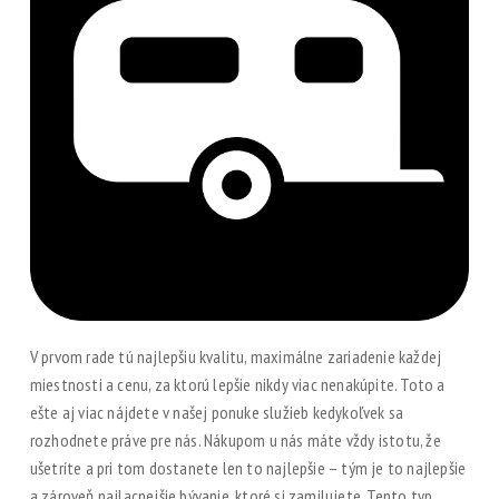
V prvom rade tú najlepšiu kvalitu, maximálne zariadenie každej
miestnosti a cenu, za ktorú lepšie nikdy viac nenakúpite. Toto a
ešte aj viac nájdete v našej ponuke služieb kedykoľvek sa
rozhodnete práve pre nás. Nákupom u nás máte vždy istotu, že
ušetríte a pri tom dostanete len to najlepšie – tým je to najlepšie
a zároveň najlacnejšie bývanie, ktoré si zamilujete.
Tento typ