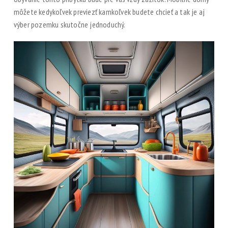
môžete kedykoľvek previezť kamkoľvek budete chcieť a tak je aj
výber pozemku skutočne jednoduchý.