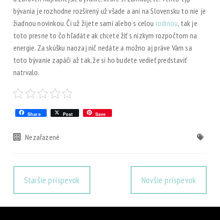
bývania je rozhodne rozšírený už všade a ani na Slovensku to nie je
žiadnou novinkou. Či už žijete sami alebo s celou
rodinou
, tak je
toto presne to čo hľadáte ak chcete žiť s nízkym rozpočtom na
energie. Za skúšku naozaj nič nedáte a možno aj práve Vám sa
toto bývanie zapáči až tak, že si ho budete vedieť predstaviť
natrvalo.
Share
Post
Save
Nezařazené
Staršie príspevok
Novšie príspevok