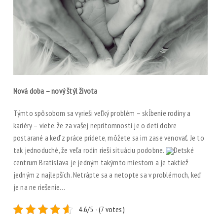
Nová doba – nový štýl života
Týmto spôsobom sa vyrieši veľký problém – skĺbenie rodiny a
kariéry – viete, že za vašej neprítomnosti je o deti dobre
postarané a keď z práce prídete, môžete sa im zase venovať. Je to
tak jednoduché, že veľa rodín rieši situáciu podobne.
Detské
centrum Bratislava
je jedným takýmto miestom a je taktiež
jedným z najlepších. Netrápte sa a netopte sa v problémoch, keď
je na ne riešenie…
4.6/5 - (7 votes)