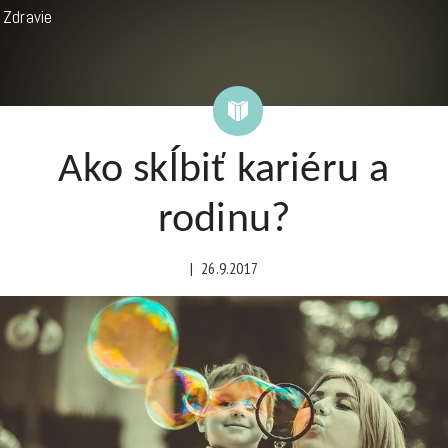
Zdravie
Ako skĺbiť kariéru a
rodinu?
|
26.9.2017