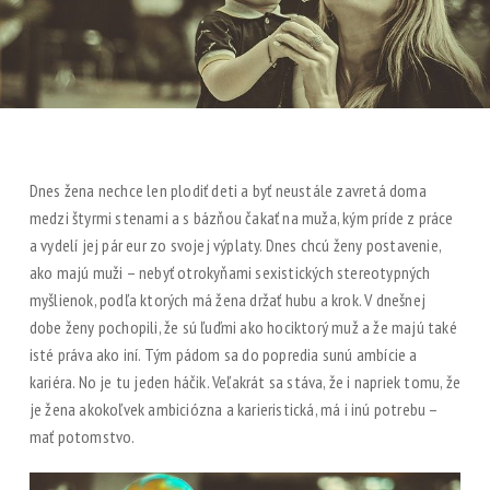
Dnes žena nechce len plodiť deti a byť neustále zavretá doma
medzi štyrmi stenami a s bázňou čakať na muža, kým príde z práce
a vydelí jej pár eur zo svojej výplaty. Dnes chcú ženy postavenie,
ako majú muži – nebyť otrokyňami sexistických stereotypných
myšlienok, podľa ktorých má žena držať hubu a krok. V dnešnej
dobe ženy pochopili, že sú ľuďmi ako hociktorý muž a že majú také
isté práva ako iní. Tým pádom sa do popredia sunú ambície a
kariéra. No je tu jeden háčik. Veľakrát sa stáva, že i napriek tomu, že
je žena akokoľvek ambiciózna a karieristická, má i inú potrebu –
mať potomstvo.