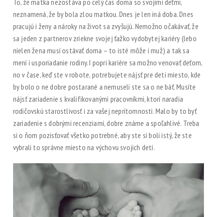
To, že matka nezostáva po celý čas doma so svojimi deťmi,
neznamená, že by bola zlou matkou. Dnes je len iná doba. Dnes
pracujú i ženy a nároky na život sa zvyšujú. Nemožno očakávať, že
sa jeden z partnerov zriekne svojej ťažko vydobytej kariéry (lebo
nielen žena musí ostávať doma – to isté môže i muž) a tak sa
mení i usporiadanie rodiny. I popri kariére sa možno venovať deťom,
no v čase, keď ste v robote, potrebujete nájsť pre deti miesto, kde
by bolo o ne dobre postarané a nemuseli ste sa o ne báť. Musíte
nájsť zariadenie s kvalifikovanými pracovníkmi, ktorí naradia
rodičovskú starostlivosť i za vašej neprítomnosti. Malo by to byť
zariadenie s dobrými recenziami, dobre známe a spoľahlivé. Treba
si o ňom pozisťovať všetko potrebné, aby ste si boli istý, že ste
vybrali to správne miesto na výchovu svojich detí.