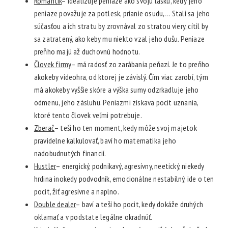
Romantik
– idealizuje peniaze ako svoju lásku, kedy jeho
peniaze považuje za potlesk, prianie osudu,… Stali sa jeho
súčasťou a ich stratu by zrovnával zo stratou viery, cítil by
sa zatratený, ako keby mu niekto vzal jeho dušu. Peniaze
preňho majú až duchovnú hodnotu.
Človek firmy
– má radosť zo zarábania peňazí. Je to preňho
akokeby videohra, od ktorej je závislý. Čím viac zarobí, tým
má akokeby vyššie skóre a výška sumy odzrkadluje jeho
odmenu, jeho zásluhu. Peniazmi získava pocit uznania,
ktoré tento človek veľmi potrebuje.
Zberač
– teší ho ten moment, kedy môže svoj majetok
pravidelne kalkulovať, baví ho matematika jeho
nadobudnutých financií.
Hustler
– energický, podnikavý, agresívny, neetický, niekedy
hrdina inokedy podvodník, emocionálne nestabilný, ide o ten
pocit, žiť agresívne a naplno.
Double dealer
– baví a teší ho pocit, kedy dokáže druhých
oklamať a v podstate legálne okradnúť.