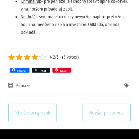
Kriminálnik
– pre peniaze je schopný spraviť úplne čokoľvek,
v najhoršom prípade aj zabiť.
Ne- hráč
– svoj majetok nikdy nevyužije naplno, pretože sa
bojí i najmenšieho rizika a investície. Odkladá, odkladá,
odkladá,…
4.2/5 - (5 votes)
Share
Post
Save
Peniaze
Staršie príspevok
Novšie príspevok