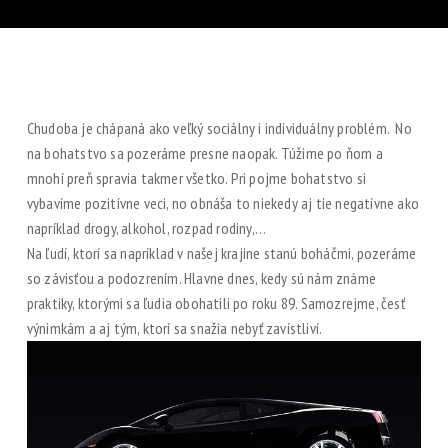
Chudoba je chápaná ako veľký sociálny i individuálny problém. No
na bohatstvo sa pozeráme presne naopak. Túžime po ňom a
mnohí preň spravia takmer všetko. Pri pojme bohatstvo si
vybavíme pozitívne veci, no obnáša to niekedy aj tie negatívne ako
napríklad drogy, alkohol, rozpad rodiny,…
Na ľudí, ktorí sa napríklad v našej krajine stanú boháčmi, pozeráme
so závisťou a podozrením. Hlavne dnes, kedy sú nám známe
praktiky, ktorými sa ľudia obohatili po roku 89. Samozrejme, česť
výnimkám a aj tým, ktorí sa snažia nebyť zavístliví.