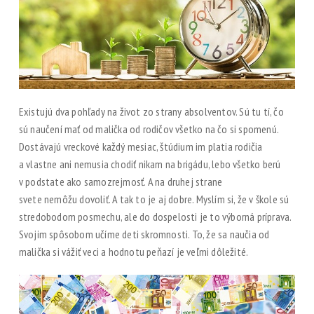
Existujú dva pohľady na život zo strany absolventov. Sú tu tí, čo
sú naučení mať od malička od rodičov všetko na čo si spomenú.
Dostávajú vreckové každý mesiac, štúdium im platia rodičia
a vlastne ani nemusia chodiť nikam na brigádu, lebo všetko berú
v podstate ako samozrejmosť. A na druhej strane
svete nemôžu dovoliť. A tak to je aj dobre. Myslím si, že v škole sú
stredobodom posmechu, ale do dospelosti je to výborná príprava.
Svojim spôsobom učíme deti skromnosti. To, že sa naučia od
malička si vážiť veci a hodnotu peňazí je veľmi dôležité.