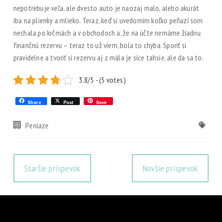
nepotrebuje veľa, ale dvesto auto je naozaj malo, alebo akurát
iba na plienky a mlieko. Teraz, keď si uvedomím koľko peňazí som
nechala po krčmách a v obchodoch a, že na účte nemáme žiadnu
finančnú rezervu – teraz to už viem, bola to chyba. Sporiť si
pravidelne a tvoriť si rezervu aj z mála je síce tahsie, ale da sa to.
3.8/5 - (5 votes)
Share
Post
Save
Peniaze
Staršie príspevok
Novšie príspevok