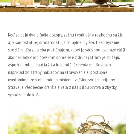
Keď sa dajú dvaja ľudia dokopy, začnú tvoriť pár a rozhodnú sa žiť
aj v samostatnej domácnosti, je to úplne iný život ako bývanie
s rodičmi. Zrazu treba platiť nájom, ktorý je väčšinou dva razy väčší
ako náklady v rodičovskom dome. Ale z druhej strany je to fajn,
aspoň sa mladí naučia žiť a hospodáriť s peniazmi. Rovnako
napríklad zo strany nákladov na stravovanie si postupne
uvedomíme, že v obchodoch minieme väčšinu svojich príjmov.
Strava je všeobecne drahšia a veľa z nás s ňou plytvá a zbytky
vyhadzuje do koša.