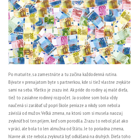
Po maturite, sa zamestnáte a tu začína každodenná rutina.
Bývate v prenajatom byte s partnerkou, kde si tiež vlastne zvykáte
sami na seba. Všetko je zrazu iné. Ak príde do rodiny aj malé dieťa,
tiež to zasiahne rodinný rozpočet. Ja osobne som bola vždy
naučená si zarábať už popri škole peniaze a nikdy som nebola
závislá od mužov. Veľká zmena, na ktorú som si musela naozaj
zvyknúť bol ten príjem, keď som porodila. Zrazu to nebol plat ako
v práci, ale bola to len almužna od štátu. Je to poriadna zmena,
hlavne ak ste nebola zvyknutá byť odkášaná na druhých. Dieťa toho