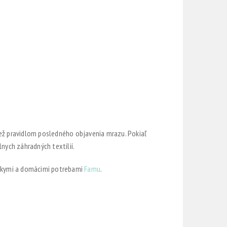
iež pravidlom posledného objavenia mrazu. Pokiaľ
nych záhradných textílií.
árskymi a domácimi potrebami
Famu
.