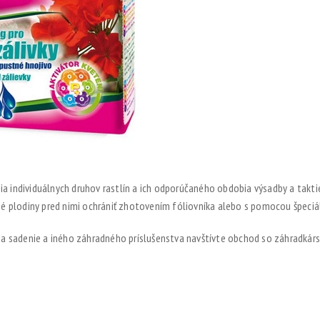
ia individuálnych druhov rastlín a ich odporúčaného obdobia výsadby a takt
 plodiny pred nimi ochrániť zhotovením fóliovníka alebo s pomocou špeciál
ek na sadenie a iného záhradného príslušenstva navštívte obchod so záhradk