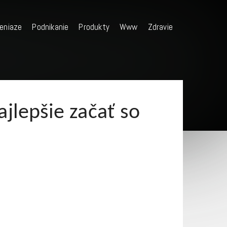
eniaze
Podnikanie
Produkty
Www
Zdravie
ajlepšie začať so