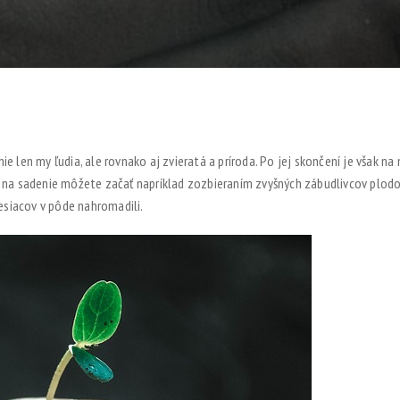
ie len my ľudia, ale rovnako aj zvieratá a príroda. Po jej skončení je však 
y na sadenie môžete začať napríklad zozbieraním zvyšných zábudlivcov plodo
mesiacov v pôde nahromadili.