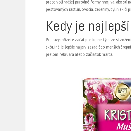
preto volí radšej prírodné formy hnojiva, ako sú 
pestovaných rastlín, ovocia, zeleniny, byliniek či 
Kedy je najlepš
Prípravy môžete začať postupne tým, že si zožen
skôr, iné je lepšie najprv zasadiť do menších črep
prelom februára alebo začiatok marca.