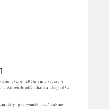
m
oriadneho vyživenia. Pôdu je najprv potrebné
a to však netreba príliš preháňať a radšej sa držte
liš agresívnym prípravkom. Mnoho záhradkárov