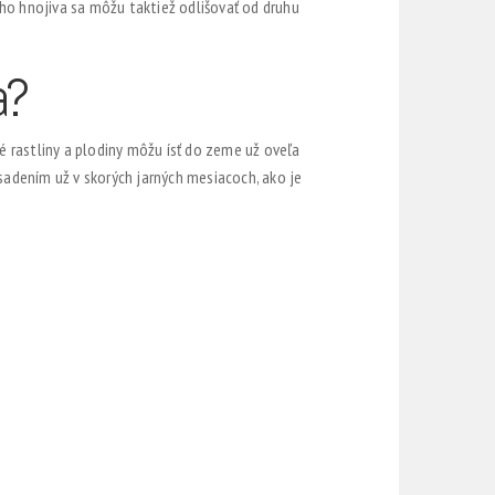
tého hnojiva sa môžu taktiež odlišovať od druhu
a?
é rastliny a plodiny môžu ísť do zeme už oveľa
o sadením už v skorých jarných mesiacoch, ako je