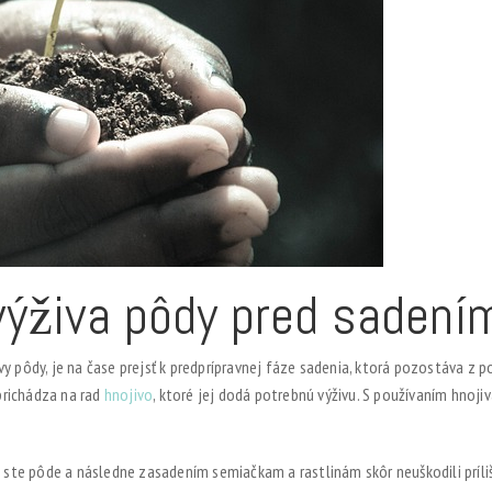
výživa pôdy pred sadení
y pôdy, je na čase prejsť k predprípravnej fáze sadenia, ktorá pozostáva z p
prichádza na rad
hnojivo
, ktoré jej dodá potrebnú výživu. S používaním hnojiv
by ste pôde a následne zasadením semiačkam a rastlinám skôr neuškodili prí