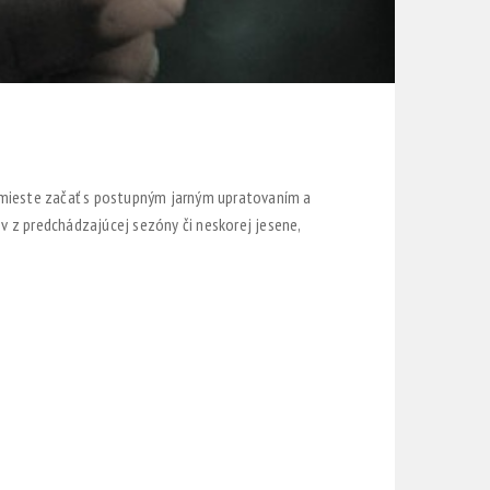
na mieste začať s postupným jarným upratovaním a
v z predchádzajúcej sezóny či neskorej jesene,