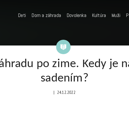
Deti
Dom a záhrada
Dovolenka
Kultúra
Muži
P
záhradu po zime. Kedy je n
sadením?
|
24.12.2022