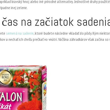
napríklad kravský hnoj alebo iné prírodné alternatívy. Jednotlivé druhy použi
prípadne inej zelene.
í čas na začiatok sadeni
iete
semená na sadenie
, ktoré budete následne vkladať do pôdy. Kým niektor
níkov a nechať ich chvíľu prečkať vo vnútri. Väčšina záhradkárov však začína s