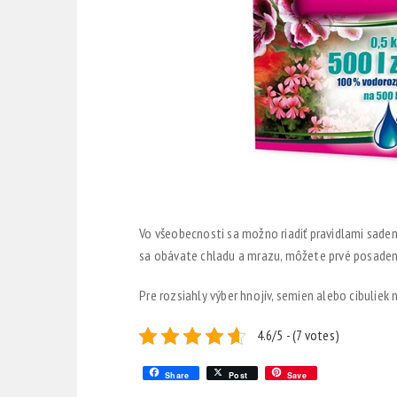
Vo všeobecnosti sa možno riadiť pravidlami saden
sa obávate chladu a mrazu, môžete prvé posadené
Pre rozsiahly výber hnojív, semien alebo cibuli
4.6/5 - (7 votes)
Share
Post
Save