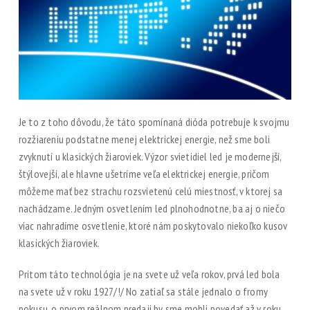
Je to z toho dôvodu, že táto spomínaná dióda potrebuje k svojmu
rozžiareniu podstatne menej elektrickej energie, než sme boli
zvyknutí u klasických žiaroviek. Výzor svietidiel led je modernejší,
štýlovejší, ale hlavne ušetríme veľa elektrickej energie, pričom
môžeme mať bez strachu rozsvietenú celú miestnosť, v ktorej sa
nachádzame. Jedným osvetlením led plnohodnotne, ba aj o niečo
viac nahradíme osvetlenie, ktoré nám poskytovalo niekoľko kusov
klasických žiaroviek.
Pritom táto technológia je na svete už veľa rokov, prvá led bola
na svete už v roku 1927/!/ No zatiaľ sa stále jednalo o fromy
pokusu, o prvom reálnom predaji by sme mohli povedať až v roku