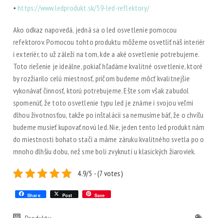
•
https://www.ledprodukt.sk/59-led-reflektory/
Ako odkaz napovedá, jedná sa o led osvetlenie pomocou
refektorov. Pomocou tohto produktu môžeme osvetliť náš interiér
i exteriér, to už záleží na tom, kde a aké osvetlenie potrebujeme.
Toto riešenie je ideálne, pokiaľ hľadáme kvalitné osvetlenie, ktoré
by rozžiarilo celú miestnosť, pričom budeme môcť kvalitnejšie
vykonávať činnosť, ktorú potrebujeme. Ešte som však zabudol
spomenúť, že toto osvetlenie typu led je známe i svojou veľmi
dlhou životnosťou, takže po inštalácii sa nemusíme báť, že o chvíľu
budeme musieť kupovať novú led. Nie, jeden tento led produkt nám
do miestnosti bohato stačí a máme záruku kvalitného svetla po o
mnoho dlhšiu dobu, než sme boli zvyknutí u klasických žiaroviek.
4.9/5 - (7 votes)
Share
Post
Save
Produkty