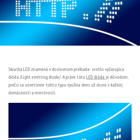
Skratka LED znamená v doslovnom preklade- svetlo vyžarujúca
dióda /Light emitting diode/. A práve táto
LED dióda
je dôvodom,
prečo sa osvetlenie tohto typu využíva dnes už skoro v každej
domácnosti a miestnosti.