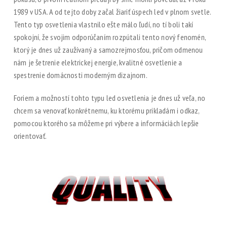
1989 v USA. A od tejto doby začal žiariť úspech led v plnom svetle.
Tento typ osvetlenia vlastnilo ešte málo ľudí, no tí boli takí
spokojní, že svojim odporúčaním rozpútali tento nový fenomén,
ktorý je dnes už zaužívaný a samozrejmosťou, pričom odmenou
nám je šetrenie elektrickej energie, kvalitné osvetlenie a
spestrenie domácnosti moderným dizajnom.
Foriem a možností tohto typu led osvetlenia je dnes už veľa, no
chcem sa venovať konkrétnemu, ku ktorému prikladám i odkaz,
pomocou ktorého sa môžeme pri výbere a informáciách lepšie
orientovať.