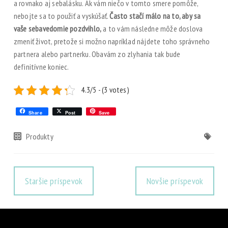
a rovnako aj sebalásku. Ak vám niečo v tomto smere pomôže,
nebojte sa to použiť a vyskúšať.
Často stačí málo na to, aby sa
vaše sebavedomie pozdvihlo,
a to vám následne môže doslova
zmeniť život, pretože si možno napríklad nájdete toho správneho
partnera alebo partnerku. Obavám zo zlyhania tak bude
definitívne koniec.
4.3/5 - (3 votes)
Share
Post
Save
Produkty
Staršie príspevok
Novšie príspevok