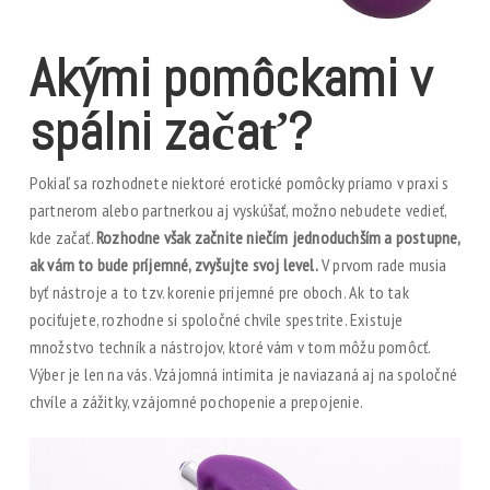
Akými pomôckami v
spálni začať?
Pokiaľ sa rozhodnete niektoré erotické pomôcky priamo v praxi s
partnerom alebo partnerkou aj vyskúšať, možno nebudete vedieť,
kde začať.
Rozhodne však začnite niečím jednoduchším a postupne,
ak vám to bude príjemné, zvyšujte svoj level.
V prvom rade musia
byť nástroje a to tzv. korenie príjemné pre oboch. Ak to tak
pociťujete, rozhodne si spoločné chvíle spestrite. Existuje
množstvo techník a nástrojov, ktoré vám v tom môžu pomôcť.
Výber je len na vás. Vzájomná intimita je naviazaná aj na spoločné
chvíle a zážitky, vzájomné pochopenie a prepojenie.