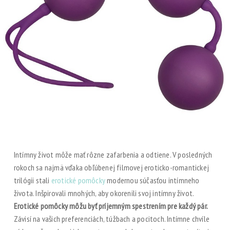
Intímny život môže mať rôzne zafarbenia a odtiene. V posledných
rokoch sa najmä vďaka obľúbenej filmovej eroticko-romantickej
trilógii stali
erotické pomôcky
modernou súčasťou intímneho
života. Inšpirovali mnohých, aby okorenili svoj intímny život.
Erotické pomôcky môžu byť príjemným spestrením pre každý pár.
Závisí na vašich preferenciách, túžbach a pocitoch. Intímne chvíle