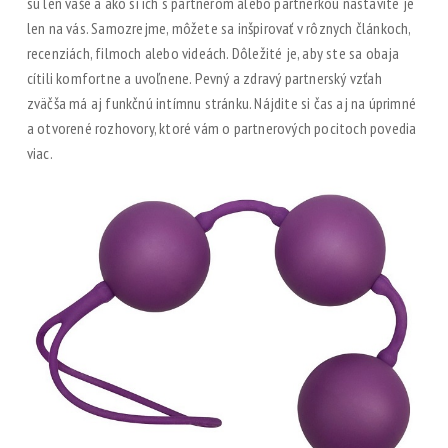
sú len vaše a ako si ich s partnerom alebo partnerkou nastavíte je
len na vás. Samozrejme, môžete sa inšpirovať v rôznych článkoch,
recenziách, filmoch alebo videách. Dôležité je, aby ste sa obaja
cítili komfortne a uvoľnene. Pevný a zdravý partnerský vzťah
zväčša má aj funkčnú intímnu stránku. Nájdite si čas aj na úprimné
a otvorené rozhovory, ktoré vám o partnerových pocitoch povedia
viac.