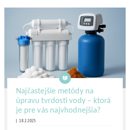
Najčastejšie metódy na
úpravu tvrdosti vody – ktorá
je pre vás najvhodnejšia?
|
18.2.2025