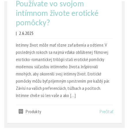
Používate vo svojom
intímnom živote erotické
pomôcky?
|
2.6.2025
Intímny život môže mať rôzne zafarbenia a odtiene. V
posledných rokoch sa najmä vďaka obľúbenej filmovej
eroticko-romantickej trilógii stali erotické pomôcky
modernou súčasťou intímneho života. Inšpirovali
mnohých, aby okorenili svoj intímny život. Erotické
pomôcky môžu byť príjemným spestrením pre každý pár.
Závisí na vašich preferenciách, túžbach a pocitoch.
Intímne chvíle sú len vaše a ako […]
Produkty
Prečítať