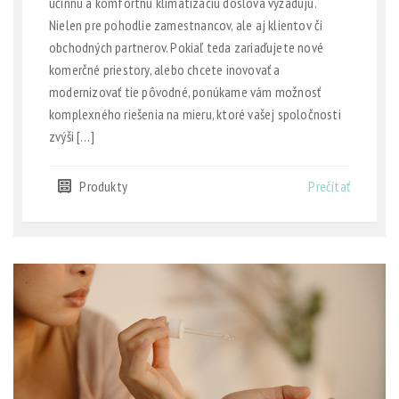
účinnú a komfortnú klimatizáciu doslova vyžadujú.
Nielen pre pohodlie zamestnancov, ale aj klientov či
obchodných partnerov. Pokiaľ teda zariaďujete nové
komerčné priestory, alebo chcete inovovať a
modernizovať tie pôvodné, ponúkame vám možnosť
komplexného riešenia na mieru, ktoré vašej spoločnosti
zvýši […]
Produkty
Prečítať