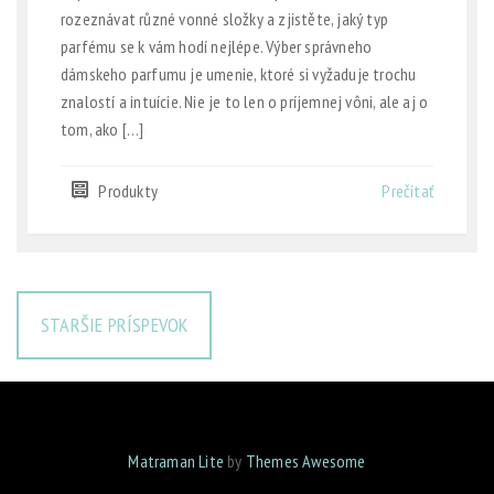
rozeznávat různé vonné složky a zjistěte, jaký typ
parfému se k vám hodí nejlépe. Výber správneho
dámskeho parfumu je umenie, ktoré si vyžaduje trochu
znalostí a intuície. Nie je to len o príjemnej vôni, ale aj o
tom, ako […]
Produkty
Prečítať
STARŠIE PRÍSPEVOK
Matraman Lite
by
Themes Awesome