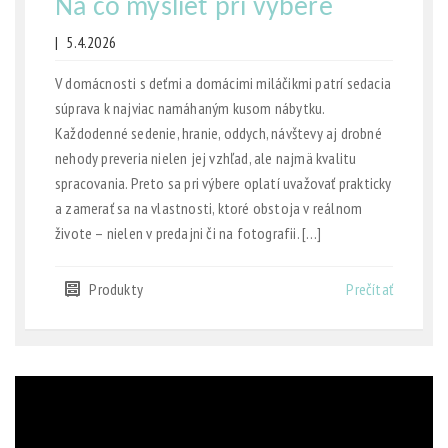
Na čo myslieť pri výbere
|
5.4.2026
V domácnosti s deťmi a domácimi miláčikmi patrí sedacia
súprava k najviac namáhaným kusom nábytku.
Každodenné sedenie, hranie, oddych, návštevy aj drobné
nehody preveria nielen jej vzhľad, ale najmä kvalitu
spracovania. Preto sa pri výbere oplatí uvažovať prakticky
a zamerať sa na vlastnosti, ktoré obstoja v reálnom
živote – nielen v predajni či na fotografii. […]
Produkty
Prečítať