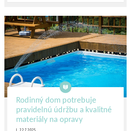
Rodinný dom potrebuje
pravidelnú údržbu a kvalitné
materiály na opravy
|
22.7.2025