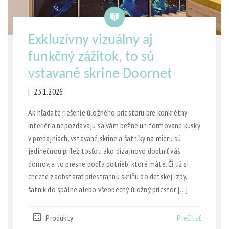
Exkluzívny vizuálny aj
funkčný zážitok, to sú
vstavané skrine Doornet
|
23.1.2026
Ak hľadáte riešenie úložného priestoru pre konkrétny
interiér a nepozdávajú sa vám bežné uniformované kúsky
v predajniach, vstavané skrine a šatníky na mieru sú
jedinečnou príležitosťou ako dizajnovo doplniť váš
domov, a to presne podľa potrieb, ktoré máte. Či už si
chcete zaobstarať priestrannú skriňu do detskej izby,
šatník do spálne alebo všeobecný úložný priestor […]
Produkty
Prečítať