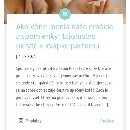
Ako vône menia naše emócie
a spomienky: tajomstvo
ukryté v kvapke parfumu
|
12.8.2025
Spomienky uzamknuté vo vôni Predstavte si, že kráčate
po ulici a zrazu vás zavalí jemný závan vône. V jednej
sekunde ste opäť dieťa, stojíte v kuchyni a sledujete, ako
sa na stole ochladzuje čerstvo upečený koláč. Čuch je
jediný zmysel, ktorý má priamu cestu do mozgu – bez
filtrovania, bez logiky. Preto dokáže spustiť lavínu […]
Produkty
Prečítať